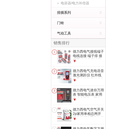
电容器/电力补偿器
排插系列
门铃
气动工具
销售排行
德力西电气接线端子
1
电线连接 端子排 接
线器 多功能快速接
￥
头压线导线接线 二
进二出连接器 PCT-
德力西电气充电语音
2
222（10只）
激光测距仪 红外线
电子水平泡测距仪电
￥
子尺家用量房仪 40
米 单水平泡 电池款
德力西电气迷你万用
3
（性价比）
表 智能电压表 家用
高精度防烧万用表
￥
DEM H33迷你智能
万用表
德力西电气空气开关
4
2p家用单相总闸开
关空开断路器空气开
￥
关DZ47S 63A
德力西电气数字万用