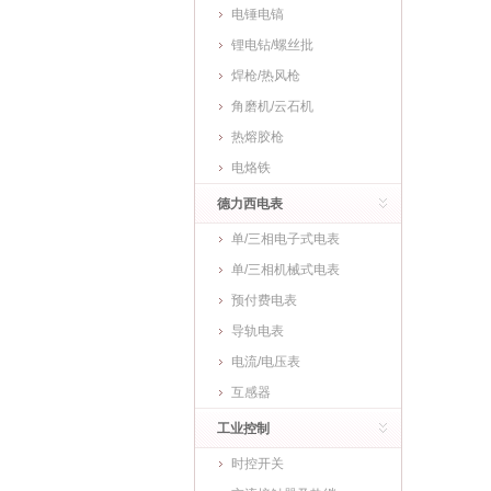
电锤电镐
锂电钻/螺丝批
焊枪/热风枪
角磨机/云石机
热熔胶枪
电烙铁
德力西电表
单/三相电子式电表
单/三相机械式电表
预付费电表
导轨电表
电流/电压表
互感器
工业控制
时控开关