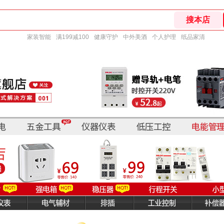
家装智能
满199减100
健康守护
中外美酒
个人护理
纸品家清