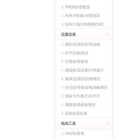
TNDE防雷数显
AVR-P排插/-W宽电压
SJW三相/JJW精密/SVC
仪器仪表
测距仪/测距轮/望远镜
水平仪/贴地仪
万用表/钳形表
测温枪/温湿度计/风速计
测厚仪/测亩仪/测堵仪
分贝仪/寻线仪/电池检测仪
游标卡尺/卷尺/水平尺
测电笔/插座检测仪
其他仪器仪表
电动工具
冲击钻/套装