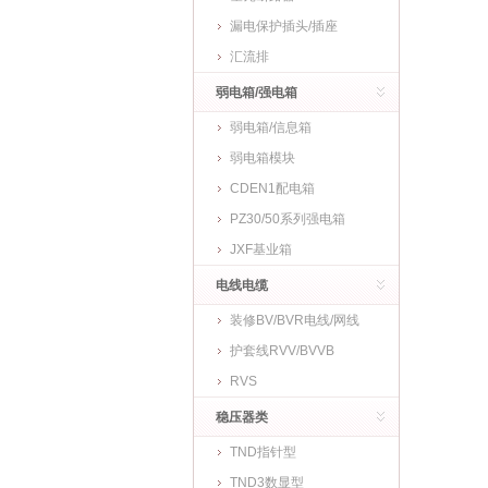
漏电保护插头/插座
汇流排
弱电箱/强电箱
弱电箱/信息箱
弱电箱模块
CDEN1配电箱
PZ30/50系列强电箱
JXF基业箱
电线电缆
装修BV/BVR电线/网线
护套线RVV/BVVB
RVS
稳压器类
TND指针型
TND3数显型