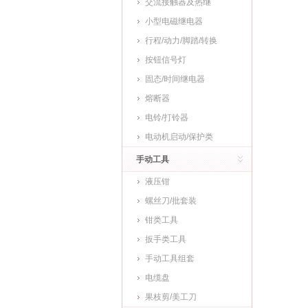
交流接触器及热继
小型电磁继电器
行程/动力/脚踏/转换
按钮信号灯
固态/时间继电器
熔断器
电铃/打铃器
电动机启动/保护类
手动工具
液压钳
螺丝刀/批套装
钳类工具
扳手类工具
手动工具组套
电缆盘
果枝剪/美工刀