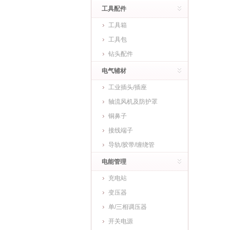
工具配件
工具箱
工具包
钻头配件
电气辅材
工业插头/插座
轴流风机及防护罩
铜鼻子
接线端子
导轨/胶带/缠绕管
电能管理
充电站
变压器
单/三相调压器
开关电源