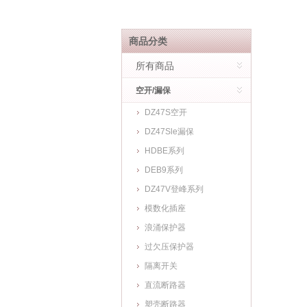
商品分类
所有商品
空开/漏保
DZ47S空开
DZ47Sle漏保
HDBE系列
DEB9系列
DZ47V登峰系列
模数化插座
浪涌保护器
过欠压保护器
隔离开关
直流断路器
塑壳断路器