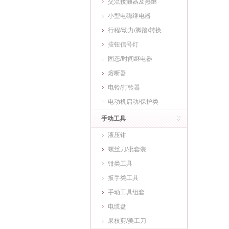
交流接触器及热继
小型电磁继电器
行程/动力/脚踏/转换
按钮信号灯
固态/时间继电器
熔断器
电铃/打铃器
电动机启动/保护类
手动工具
液压钳
螺丝刀/批套装
钳类工具
扳手类工具
手动工具组套
电缆盘
果枝剪/美工刀