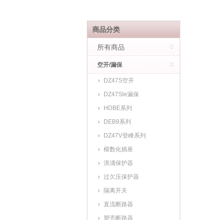
商品分类
所有商品
空开/漏保
DZ47S空开
DZ47Sle漏保
HDBE系列
DEB9系列
DZ47V登峰系列
模数化插座
浪涌保护器
过欠压保护器
隔离开关
直流断路器
塑壳断路器