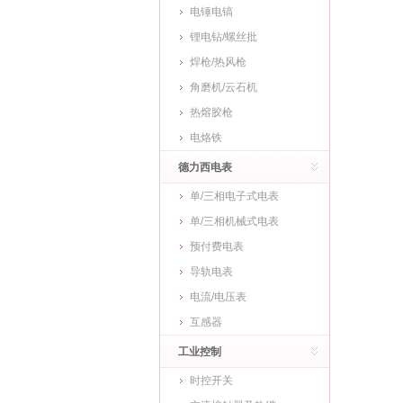
电锤电镐
锂电钻/螺丝批
焊枪/热风枪
角磨机/云石机
热熔胶枪
电烙铁
德力西电表
单/三相电子式电表
单/三相机械式电表
预付费电表
导轨电表
电流/电压表
互感器
工业控制
时控开关