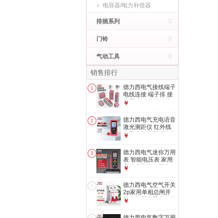
电容器/电力补偿器
排插系列
门铃
气动工具
销售排行
德力西电气接线端子
1
电线连接 端子排 接
线器 多功能快速接
￥
头压线导线接线 二
进二出连接器 PCT-
德力西电气充电语音
2
222（10只）
激光测距仪 红外线
电子水平泡测距仪电
￥
子尺家用量房仪 40
米 单水平泡 电池款
德力西电气迷你万用
3
（性价比）
表 智能电压表 家用
高精度防烧万用表
￥
DEM H33迷你智能
万用表
德力西电气空气开关
4
2p家用单相总闸开
关空开断路器空气开
￥
关DZ47S 63A
德力西电气数字万用