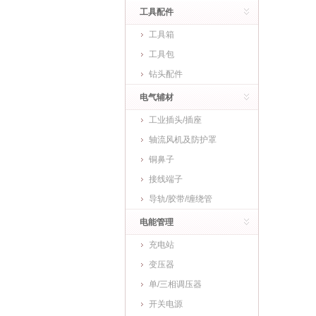
工具配件
工具箱
工具包
钻头配件
电气辅材
工业插头/插座
轴流风机及防护罩
铜鼻子
接线端子
导轨/胶带/缠绕管
电能管理
充电站
变压器
单/三相调压器
开关电源