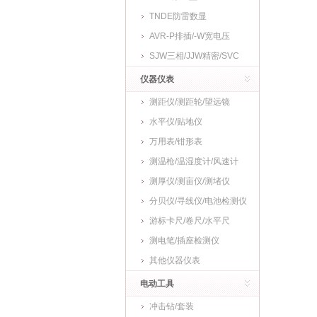
TNDE防雷数显
AVR-P排插/-W宽电压
SJW三相/JJW精密/SVC
仪器仪表
测距仪/测距轮/望远镜
水平仪/贴地仪
万用表/钳形表
测温枪/温湿度计/风速计
测厚仪/测亩仪/测堵仪
分贝仪/寻线仪/电池检测仪
游标卡尺/卷尺/水平尺
测电笔/插座检测仪
其他仪器仪表
电动工具
冲击钻/套装