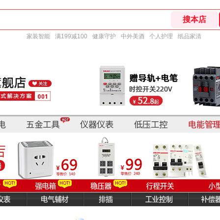
家装智能
满199减100
健康守护
中外美酒
个人护理
纸品家清