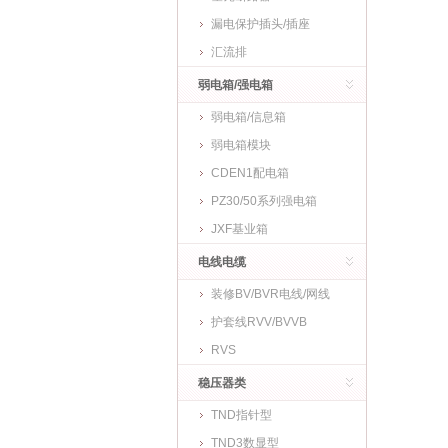
漏电保护插头/插座
汇流排
弱电箱/强电箱
弱电箱/信息箱
弱电箱模块
CDEN1配电箱
PZ30/50系列强电箱
JXF基业箱
电线电缆
装修BV/BVR电线/网线
护套线RVV/BVVB
RVS
稳压器类
TND指针型
TND3数显型